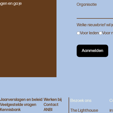
gen en ga je
Organisatie
Welke nieuwbrief wil 
Voor leden
Voor n
Jaarverslagen en beleid
Werken bij
Bezoek ons
C
Veelgestelde vragen
Contact
Kennisbank
ANBI
The Lighthouse
i