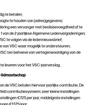
jdig te betalen;
oogte te houden van (adres)gegevens;
ondering een vervanger met beslisbevoegdheid af te
 1 van de 2 jaarlijkse Algemene Ledenvergaderingen;
SC te volgen via de ledennieuwsbrief;
e van VSC waar mogelijk te ondersteunen;
 VSC ten behoeve van vertegenwoordiging van de
 te leveren voor het VSC-jaarverslag.
C-lidmaatschap
n van de VSC betalen hiervoor jaarlijks contributie. De
ld contributiesysteem: zeer kleine instellingen
nstellingen €725 per jaar, middelgrote instellingen
ingen €1375/jaar.