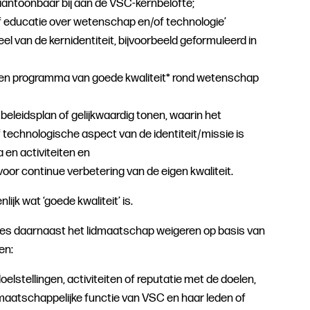
aantoonbaar bij aan de VSC-kernbelofte;
of educatie over wetenschap en/of technologie’
l van de kernidentiteit, bijvoorbeeld geformuleerd in
igen programma van goede kwaliteit* rond wetenschap
 beleidsplan of gelijkwaardig tonen, waarin het
technologische aspect van de identiteit/missie is
en activiteiten en
voor continue verbetering van de eigen kwaliteit.
ijk wat ‘goede kwaliteit’ is.
ies daarnaast het lidmaatschap weigeren op basis van
en:
elstellingen, activiteiten of reputatie met de doelen,
maatschappelijke functie van VSC en haar leden of