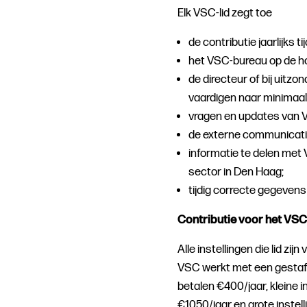
Elk VSC-lid zegt toe
de contributie jaarlijks ti
het VSC-bureau op de h
de directeur of bij uitz
vaardigen naar minimaal
vragen en updates van V
de externe communicati
informatie te delen met
sector in Den Haag;
tijdig correcte gegevens
Contributie voor het VS
Alle instellingen die lid zij
VSC werkt met een gestaffe
betalen €400/jaar, kleine i
€1050/jaar en grote instell