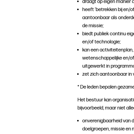
draagt op eigen manier 
heeft ‘betrekken bij en/
aantoonbaar als onderdee
de missie;
biedt publiek continu e
en/of technologie;
kan een activiteitenplan,
wetenschappelijke en/of 
uitgewerkt in programma 
zet zich aantoonbaar in 
* De leden bepalen gezamenl
Het bestuur kan organisat
bijvoorbeeld, maar niet alle
onverenigbaarheid van do
doelgroepen, missie en 