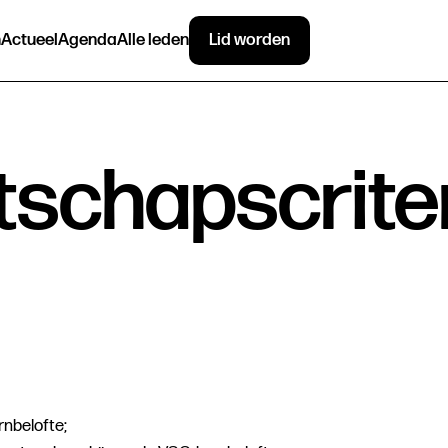
n
Actueel
Agenda
Alle leden
Lid worden
schapscrite
nbelofte
;