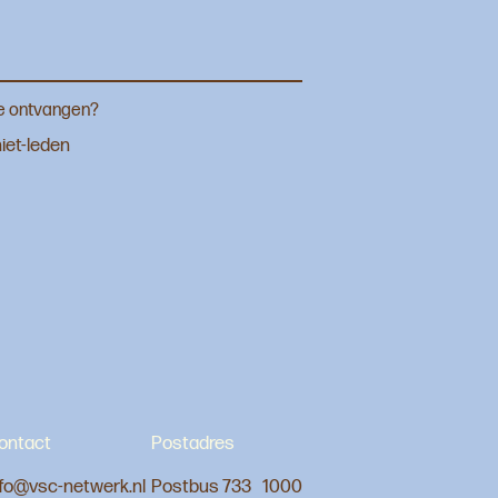
je ontvangen?
iet-leden
ontact
Postadres
nfo@vsc-netwerk.nl
Postbus 733 1000