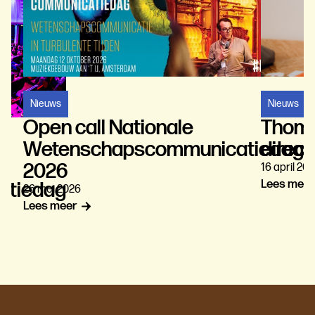
Nieuws
Nieuws
Thomas
Open call Nationale
directe
Wetenschapscommunicatiedag
2026
16 april 2026
Lees meer
tiedag
26 mei 2026
Lees meer