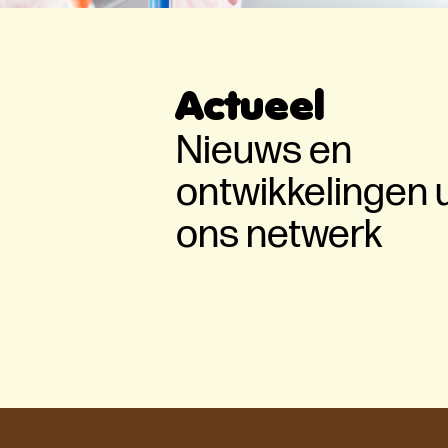
Actueel
Nieuws
Kaartverkoop Nation
Nieuws en
Wetenschapscommun
ontwikkelingen u
2026 gestart
ons netwerk
3 juni 2026
Lees meer