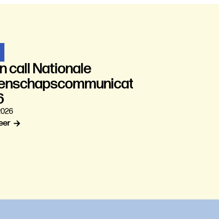
 call Nationale
enschapscommunicatiedag
6
2026
eer