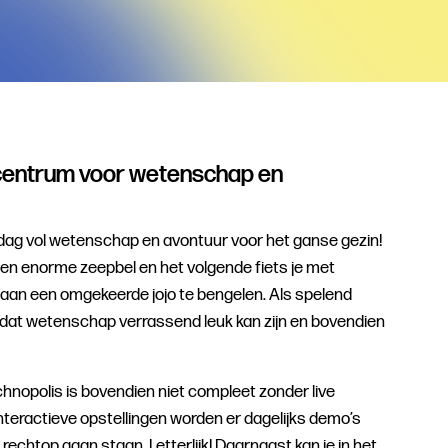
centrum voor wetenschap en
dag vol wetenschap en avontuur voor het ganse gezin!
en enorme zeepbel en het volgende fiets je met
e aan een omgekeerde jojo te bengelen. Als spelend
r dat wetenschap verrassend leuk kan zijn en bovendien
hnopolis is bovendien niet compleet zonder live
teractieve opstellingen worden er dagelijks demo’s
echtop gaan staan. Letterlijk! Daarnaast kan je in het