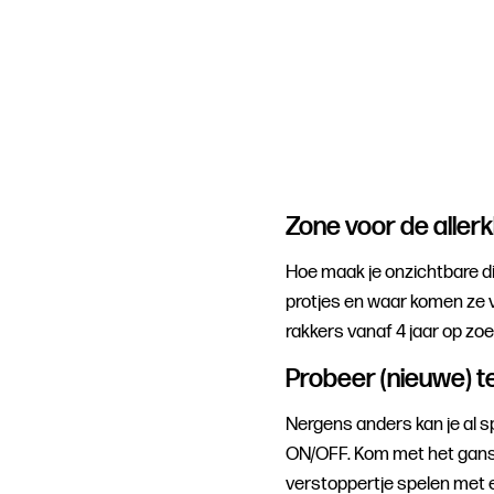
demo’s gegeven waar je haren van rec
Zone voor de allerk
Hoe maak je onzichtbare di
protjes en waar komen ze 
rakkers vanaf 4 jaar op z
Probeer (nieuwe) t
Nergens anders kan je al s
ON/OFF. Kom met het ganse
verstoppertje spelen met