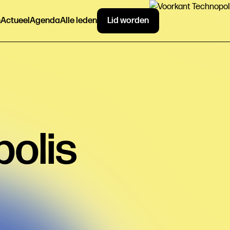
n
Actueel
Agenda
Alle leden
Lid worden
olis