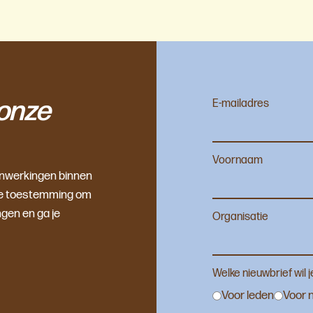
onze
E-mailadres
Voornaam
enwerkingen binnen
f je toestemming om
gen en ga je
Organisatie
Welke nieuwbrief wil 
Voor leden
Voor n