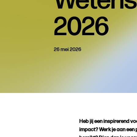
Wetens
2026
26 mei 2026
Heb jij een inspirerend
impact? Werk je aan een 