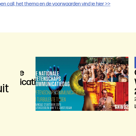
en call, het thema en de voorwaarden vind je hier >>
Nieuws
ale
Open
icatiedag
Wet
it
202
26 mei 
Lees m