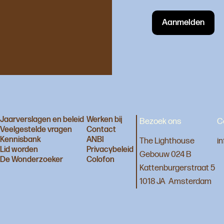
Jaarverslagen en beleid
Werken bij
Bezoek ons
C
Veelgestelde vragen
Contact
Kennisbank
ANBI
The Lighthouse
i
Lid worden
Privacybeleid
Gebouw 024 B
De Wonderzoeker
Colofon
Kattenburgerstraat 5
1018 JA Amsterdam