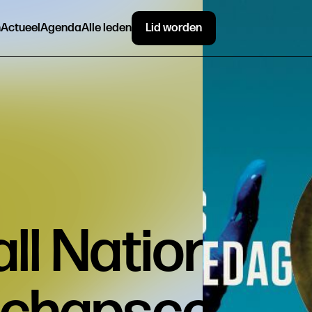
n
Actueel
Agenda
Alle leden
Lid worden
ll Nationale