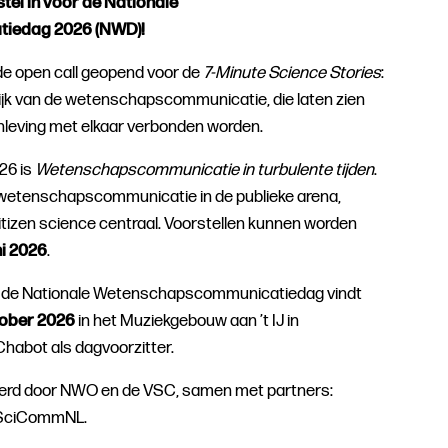
stel in voor de Nationale
iedag 2026 (NWD)!
 de open call geopend voor de
7-Minute Science Stories
:
ktijk van de wetenschapscommunicatie, die laten zien
eving met elkaar verbonden worden.
26 is
Wetenschapscommunicatie in turbulente tijden
.
wetenschapscommunicatie in de publieke arena,
citizen science centraal. Voorstellen kunnen worden
ni 2026
.
van de Nationale Wetenschapscommunicatiedag vindt
ober 2026
in het Muziekgebouw aan ’t IJ in
habot als dagvoorzitter.
erd door NWO en de VSC, samen met partners:
SciCommNL.