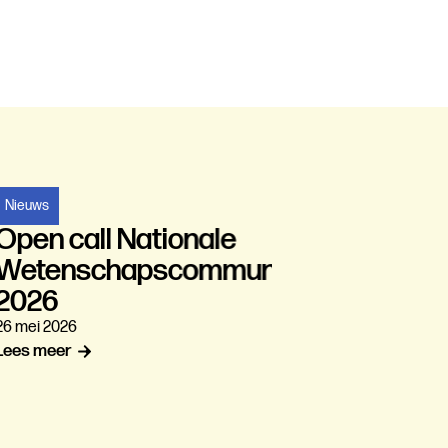
 call Nationale
enschapscommunicatiedag
6
2026
eer