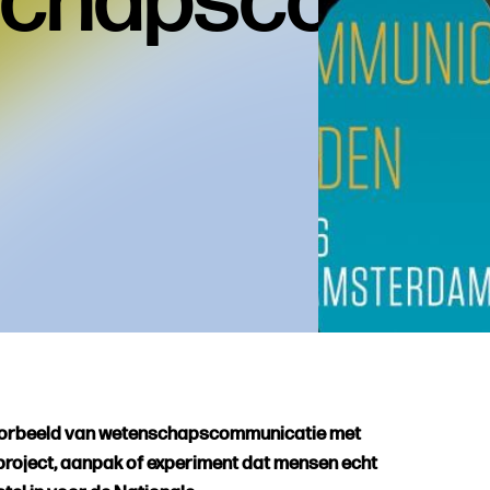
chapscommu
 voorbeeld van wetenschapscommunicatie met
project, aanpak of experiment dat mensen echt