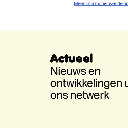
Meer informatie over de op
Actueel
Nieuws
Kaartverkoop Nation
Nieuws en
Wetenschapscommun
ontwikkelingen u
2026 gestart
ons netwerk
3 juni 2026
Lees meer