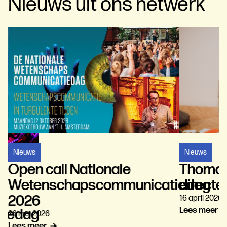
Nieuws uit ons netwerk
Nieuws
Nieuws
Thomas
Open call Nationale
directe
Wetenschapscommunicatiedag
2026
16 april 2026
Lees meer
tiedag
26 mei 2026
Lees meer